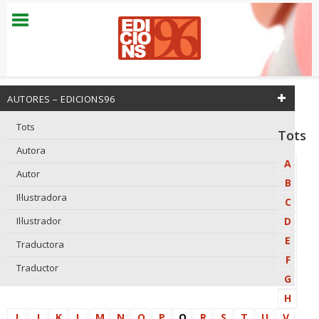
AUTORES – EDICIONS96
Tots
Tots
Autora
A
Autor
B
Il·lustradora
C
Il·lustrador
D
E
Traductora
F
Traductor
G
H
I
J
K
L
M
N
O
P
Q
R
S
T
U
V