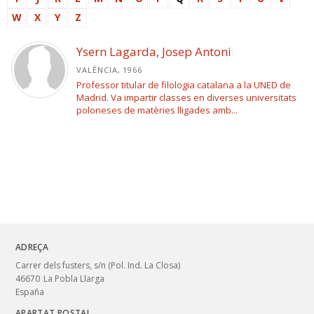
W
X
Y
Z
Ysern Lagarda, Josep Antoni
VALÈNCIA, 1966
Professor titular de filologia catalana a la UNED de
Madrid. Va impartir classes en diverses universitats
poloneses de matèries lligades amb...
ADREÇA
Carrer dels fusters, s/n (Pol. Ind. La Closa)
46670
La Pobla Llarga
España
APARTAT POSTAL