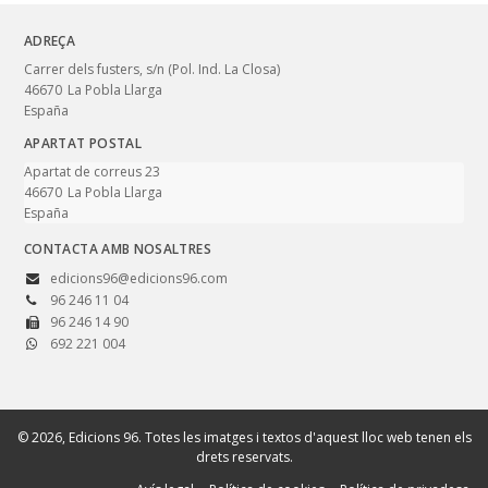
ADREÇA
Carrer dels fusters, s/n (Pol. Ind. La Closa)
46670
La Pobla Llarga
España
APARTAT POSTAL
Apartat de correus 23
46670
La Pobla Llarga
España
CONTACTA AMB NOSALTRES
edicions96@edicions96.com
96 246 11 04
96 246 14 90
692 221 004
© 2026, Edicions 96. Totes les imatges i textos d'aquest lloc web tenen els
drets reservats.