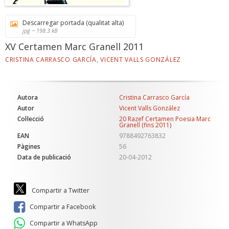
Descarregar portada (qualitat alta)
jpg ~ 198.3 kB
XV Certamen Marc Granell 2011
CRISTINA CARRASCO GARCÍA
,
VICENT VALLS GONZÁLEZ
Autora
Cristina Carrasco García
Autor
Vicent Valls González
Col·lecció
20 Razef Certamen Poesia Marc
Granell (fins 2011)
EAN
9788492763832
Pàgines
56
Data de publicació
20-04-2012
Compartir a Twitter
Compartir a Facebook
Compartir a WhatsApp