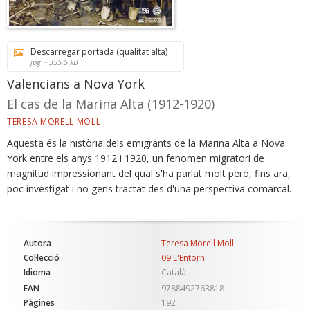
Descarregar portada (qualitat alta)
jpg ~ 355.5 kB
Valencians a Nova York
El cas de la Marina Alta (1912-1920)
TERESA MORELL MOLL
Aquesta és la història dels emigrants de la Marina Alta a Nova
York entre els anys 1912 i 1920, un fenomen migratori de
magnitud impressionant del qual s'ha parlat molt però, fins ara,
poc investigat i no gens tractat des d'una perspectiva comarcal.
Autora
Teresa Morell Moll
Col·lecció
09 L'Entorn
Idioma
Català
EAN
9788492763818
Pàgines
192