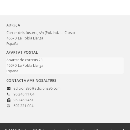
ADREÇA
Carrer dels fusters, s/n (Pol. Ind. La Closa)
46670
La Pobla Llarga
España
APARTAT POSTAL
Apartat de correus 23
46670
La Pobla Llarga
España
CONTACTA AMB NOSALTRES
edicions96@edicions96.com
96 246 11 04
96 246 14 90
692 221 004