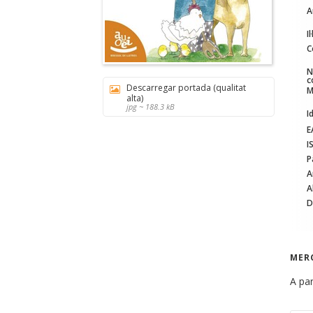
A
I
C
N
c
Descarregar portada (qualitat
M
alta)
jpg ~ 188.3 kB
I
E
I
P
A
A
D
MER
A par