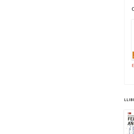
E
LLIB