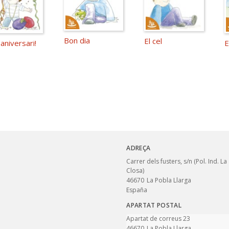
Bon dia
El cel
 aniversari!
E
ADREÇA
Carrer dels fusters, s/n (Pol. Ind. La
Closa)
46670
La Pobla Llarga
España
APARTAT POSTAL
Apartat de correus 23
46670
La Pobla Llarga