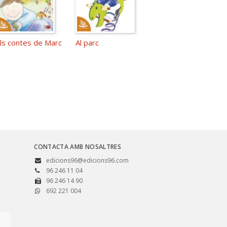
ls contes de Marc
Al parc
CONTACTA AMB NOSALTRES
edicions96@edicions96.com
96 246 11 04
96 246 14 90
692 221 004