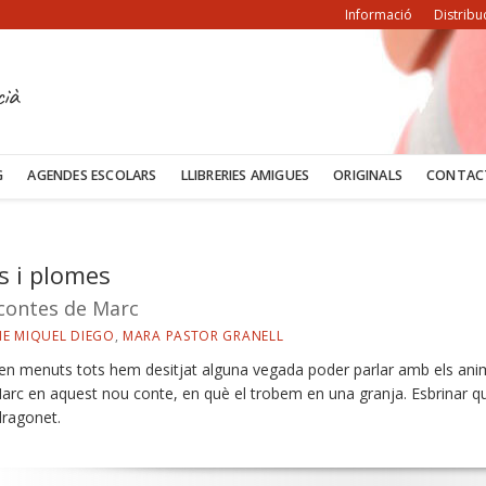
Informació
Distribu
cià
G
AGENDES ESCOLARS
LLIBRERIES AMIGUES
ORIGINALS
CONTAC
s i plomes
 contes de Marc
E MIQUEL DIEGO
,
MARA PASTOR GRANELL
en menuts tots hem desitjat alguna vegada poder parlar amb els anima
arc en aquest nou conte, en què el trobem en una granja. Esbrinar què 
dragonet.