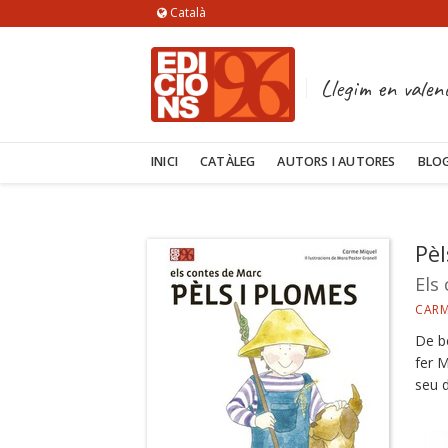
Català
Llegim en valen
INICI
CATÀLEG
AUTORS I AUTORES
BLO
Pèl
Els
CARM
De b
fer M
seu 