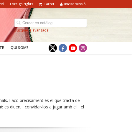
ció
Foreign rights
Carret
Iniciar sessió
Búsqueda avanzada
TE
QUI SOM?
ls. I açò precisament és el que tracta de
es diuen, i convidar-los a jugar amb ell i el