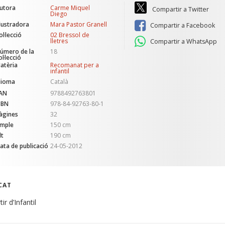
utora
Carme Miquel
Compartir a Twitter
Diego
l·lustradora
Mara Pastor Granell
Compartir a Facebook
ol·lecció
02 Bressol de
lletres
Compartir a WhatsApp
úmero de la
18
ol·lecció
atèria
Recomanat per a
infantil
dioma
Català
AN
9788492763801
SBN
978-84-92763-80-1
àgines
32
mple
150 cm
lt
190 cm
ata de publicació
24-05-2012
CAT
tir d’Infantil