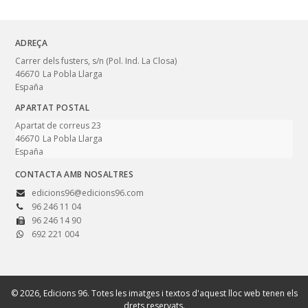
ADREÇA
Carrer dels fusters, s/n (Pol. Ind. La Closa)
46670
La Pobla Llarga
España
APARTAT POSTAL
Apartat de correus 23
46670
La Pobla Llarga
España
CONTACTA AMB NOSALTRES
edicions96@edicions96.com
96 246 11 04
96 246 14 90
692 221 004
© 2026, Edicions 96. Totes les imatges i textos d'aquest lloc web tenen els
drets reservats.