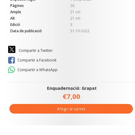
Pàgines
26
Ample
21 cm
Alt
21 cm
Edició
3
Data de publicació
31-10-2022
Compartir a Twitter
Compartir a Facebook
Compartir a WhatsApp
Enquadernació: Grapat
€7,00
Afegir al carret