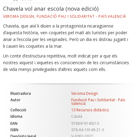
Chavela vol anar escola (nova edició)
VEROMA DESIGN
,
FUNDACIÓ PAU I SOLIDARITAT - PAÍS VALENCIÀ
Chavela, que així li diuen a la protagonista nicaragüense
d’aquesta història, ven coquetes pel matí als turistes per poder
anar a l’escola per les vesprades. Però un dia es distrau jugant i
li cauen les coquetes a la mar.
Un conte d’estructura repetitiva, molt indicat per a que els
nostres xiquest i xiquetes es consciencien de les circumstàncies
de vida menys privilegiades d’altres xiquets com ells.
Il·lustradora
Veroma Design
Autor
Fundació Pau i Solidaritat - País
Valencià
Col·lecció
13 Recursos didàctics
Idioma
Català
EAN
9788419149213
ISBN
978-84-19149-21-3
Depósito legal
V-3082-2022