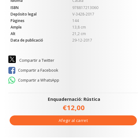
Idioma
Català
ISBN
978817213060
Depósito legal
V-3428-2017
Pàgines
144
Ample
13,8 cm
Alt
21,2 cm
Data de publicació
29-12-2017
Compartir a Twitter
Compartir a Facebook
Compartir a WhatsApp
Enquadernació: Rústica
€12,00
Afegir al carret