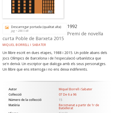
1992
Descarregar portada (qualitat alta)
jpg ~ 288.5 kB
Premi de novel·la
curta Poble de Barxeta 2015
MIQUEL BORRELL I SABATER
Un llibre escrit en dues etapes, 1988 i 2015. Un poble abans dels
Jocs Olímpics de Barcelona i de l'especulació urbanística que
se'n derivà. Un escriptor que dialoga amb els seus personatges.
Un llibre que ens interroga i no ens deixa indiferents.
Autor
Miquel Borrell i Sabater
Col·lecció
07 De 6 a 96
Número de la col·lecció
15
Matèria
Recomanat a partir de 1r de
Batxillerat