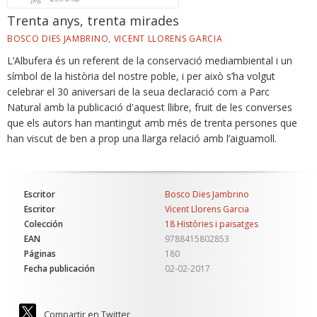
Trenta anys, trenta mirades
BOSCO DIES JAMBRINO
,
VICENT LLORENS GARCIA
L’Albufera és un referent de la conservació mediambiental i un
símbol de la història del nostre poble, i per això s’ha volgut
celebrar el 30 aniversari de la seua declaració com a Parc
Natural amb la publicació d'aquest llibre, fruit de les converses
que els autors han mantingut amb més de trenta persones que
han viscut de ben a prop una llarga relació amb l’aiguamoll.
Escritor
Bosco Dies Jambrino
Escritor
Vicent Llorens Garcia
Colección
18 Històries i paisatges
EAN
9788415802853
Páginas
180
Fecha publicación
02-02-2017
Compartir en Twitter