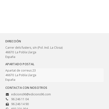
DIRECCIÓN
Carrer dels fusters, s/n (Pol. Ind. La Closa)
46670
La Pobla Llarga
España
APARTADO POSTAL
Apartat de correus 23
46670
La Pobla Llarga
España
CONTACTA CON NOSOTROS
edicions96@edicions96.com
96 246 11 04
96 246 14 90
692 221 004