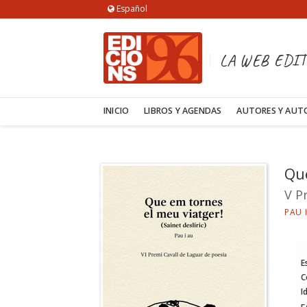
Español
LA WEB EDIT
INICIO
LIBROS Y AGENDAS
AUTORES Y AUT
Que
V P
PAU 
E
C
I