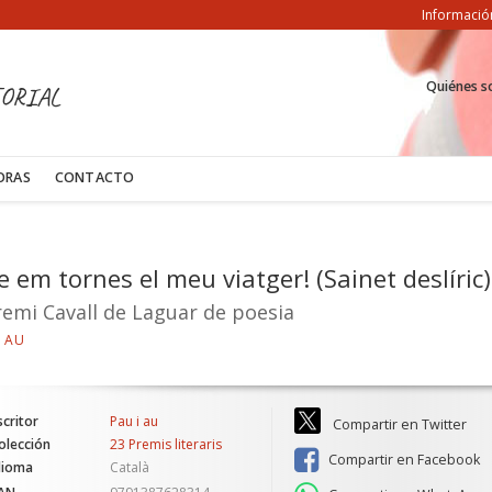
Informació
Quiénes 
ORIAL
ORAS
CONTACTO
 em tornes el meu viatger! (Sainet deslíric)
remi Cavall de Laguar de poesia
I AU
scritor
Pau i au
Compartir en Twitter
olección
23 Premis literaris
Compartir en Facebook
dioma
Català