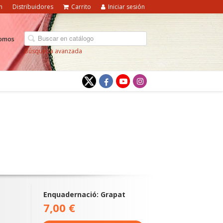
n
Distribuidores
Carrito
Iniciar sesión
somos
Búsqueda avanzada
Enquadernació: Grapat
7,00 €