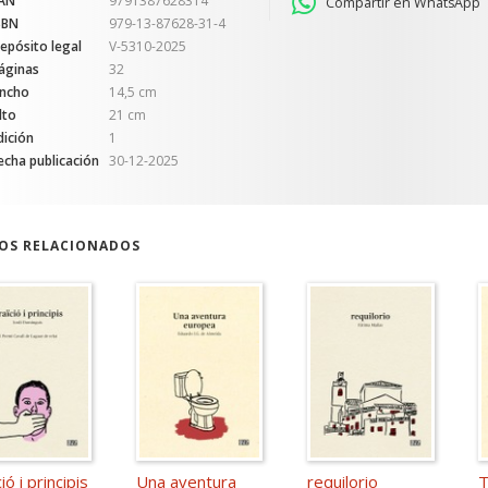
AN
9791387628314
Compartir en WhatsApp
SBN
979-13-87628-31-4
epósito legal
V-5310-2025
áginas
32
ncho
14,5 cm
lto
21 cm
dición
1
echa publicación
30-12-2025
ROS RELACIONADOS
ió i principis
Una aventura
requilorio
T