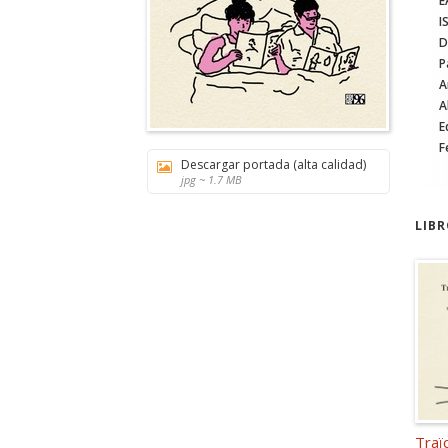
E
I
D
P
A
A
E
F
Descargar portada (alta calidad)
jpg ~ 1.7 MB
LIB
Traïc