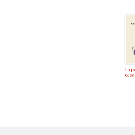
La p
casa