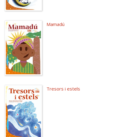
Mamadú
Tresors i estels