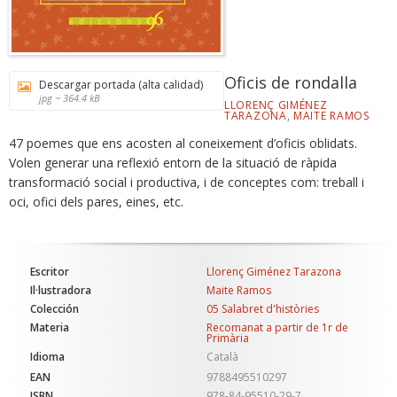
Oficis de rondalla
Descargar portada (alta calidad)
jpg ~ 364.4 kB
LLORENÇ GIMÉNEZ
TARAZONA
,
MAITE RAMOS
47 poemes que ens acosten al coneixement d’oficis oblidats.
Volen generar una reflexió entorn de la situació de ràpida
transformació social i productiva, i de conceptes com: treball i
oci, ofici dels pares, eines, etc.
Escritor
Llorenç Giménez Tarazona
Il·lustradora
Maite Ramos
Colección
05 Salabret d'històries
Materia
Recomanat a partir de 1r de
Primària
Idioma
Català
EAN
9788495510297
ISBN
978-84-95510-29-7