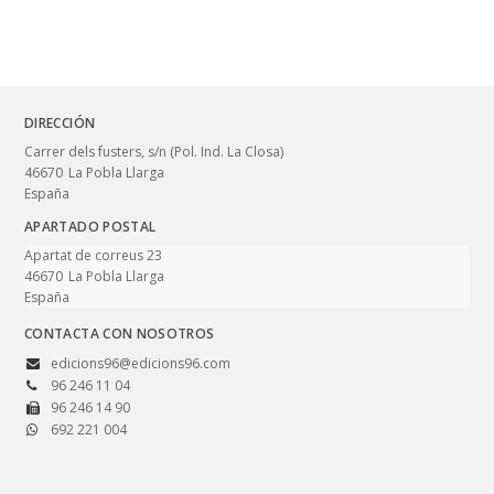
DIRECCIÓN
Carrer dels fusters, s/n (Pol. Ind. La Closa)
46670
La Pobla Llarga
España
APARTADO POSTAL
Apartat de correus 23
46670
La Pobla Llarga
España
CONTACTA CON NOSOTROS
edicions96@edicions96.com
96 246 11 04
96 246 14 90
692 221 004