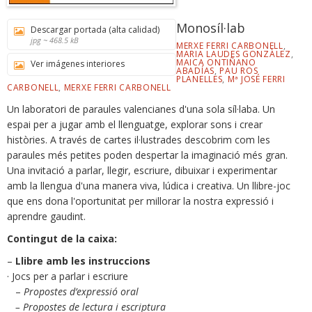
Monosíl·lab
Descargar portada (alta calidad)
jpg ~ 468.5 kB
MERXE FERRI CARBONELL
,
MARIA LAUDES GONZÀLEZ
,
MAICA ONTIÑANO
Ver imágenes interiores
ABADÍAS
,
PAU ROS
PLANELLES
,
Mª JOSÉ FERRI
CARBONELL
,
MERXE FERRI CARBONELL
Un laboratori de paraules valencianes d'una sola síl·laba. Un
espai per a jugar amb el llenguatge, explorar sons i crear
històries. A través de cartes il·lustrades descobrim com les
paraules més petites poden despertar la imaginació més gran.
Una invitació a parlar, llegir, escriure, dibuixar i experimentar
amb la llengua d'una manera viva, lúdica i creativa. Un llibre-joc
que ens dona l'oportunitat per millorar la nostra expressió i
aprendre gaudint.
Contingut de la caixa:
–
Llibre amb les instruccions
· Jocs per a parlar i escriure
–
Propostes d’expressió oral
– Propostes de lectura i escriptura