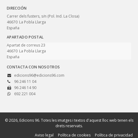
DIRECCIÓN
Carrer dels fusters, s/n (Pol. Ind. La Closa)
46670
La Pobla Llarga
España
APARTADO POSTAL
Apartat de correus 23
46670
La Pobla Llarga
España
CONTACTA CON NOSOTROS
edicions96@edicions96.com
96 246 11 04
96 246 14 90
692 221 004
© 2026, Edicions 96. Totes les imatges i textos d'aquest lloc web tenen els
drets reservats.
Aviso legal
Política de cookies
Política de privacidad