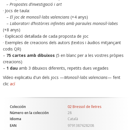
– Propostes d’investigació i art
· Jocs de taula:
–
El joc de monosíl·labs valencians
(+4 anys)
–
Laboratori d’històries infinites amb paraules monosíl·labes
(+8 anys)
· Explicació detallada de cada proposta de joc
· Exemples de creacions dels autors (textos i àudios mitjançant
codis QR)
–
75 cartes amb dibuixos
(5 en blanc per a les vostres pròpies
creacions)
–
1 dau
amb 3 dibuixos diferents, repetits dues vegades
Vídeo explicatiu d'un dels jocs —
Monosíl·labs valencians
— fent
clic
ací
Colección
02 Bressol de lletres
Número en la colección
28
Idioma
Català
EAN
9791387628208