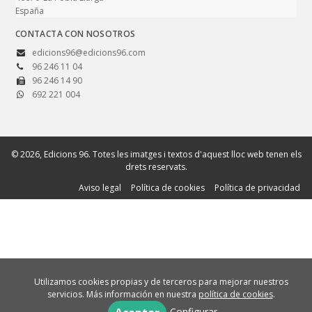
España
CONTACTA CON NOSOTROS
edicions96@edicions96.com
96 246 11 04
96 246 14 90
692 221 004
© 2026, Edicions 96. Totes les imatges i textos d'aquest lloc web tenen els
drets reservats.
Aviso legal
Política de cookies
Política de privacidad
Utilizamos cookies propias y de terceros para mejorar nuestros
servicios. Más información en nuestra
política de cookies
.
Configurar