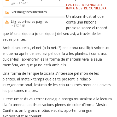
jpg ~ 1.5 MB
EVA FERRER PANIAGUA
,
IMMA MESTRE CUNILLERA
Ver imágenes interiores
Un àlbum il·lustrat que
Llig les primeres pàgines
conta una història
~ 517.1 kB
preciosa sobre el record
que té una xiqueta (o un xiquet) del seu avi, a través de les
seues plantes.
Amb el seu relat, el net (o la neta?) ens dona una lliçó sobre tot
el que ha aprés del seu avi pel que fa a les plantes, i com, ara,
cuidar-les i aprendre’n és la forma de mantenir viva la seua
memòria, ara que ja no està amb ells.
Una forma de fer que la xicalla s’interesse pel món de les
plantes, al mateix temps que es té present la relació
intergeneracional, l’estima de les criatures més menudes envers
les persones majors.
El text rimat d’Eva Ferrer Paniagua atorga musicalitat a la lectura
i la fa amena. Les il·lustracions plenes de color d’Imma Mestre
Cunillera, amb grans motius visuals, aporten una gran
expressivitat al conjunt.