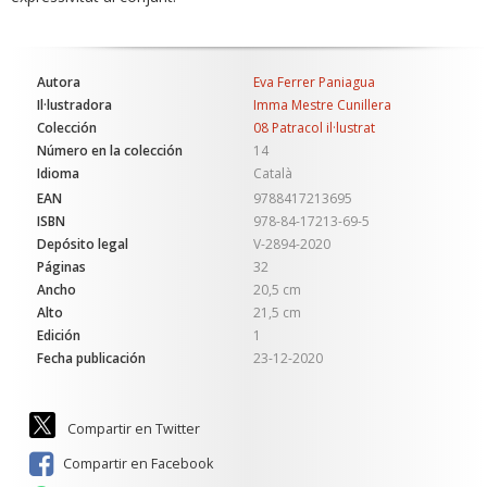
Autora
Eva Ferrer Paniagua
Il·lustradora
Imma Mestre Cunillera
Colección
08 Patracol il·lustrat
Número en la colección
14
Idioma
Català
EAN
9788417213695
ISBN
978-84-17213-69-5
Depósito legal
V-2894-2020
Páginas
32
Ancho
20,5 cm
Alto
21,5 cm
Edición
1
Fecha publicación
23-12-2020
Compartir en Twitter
Compartir en Facebook