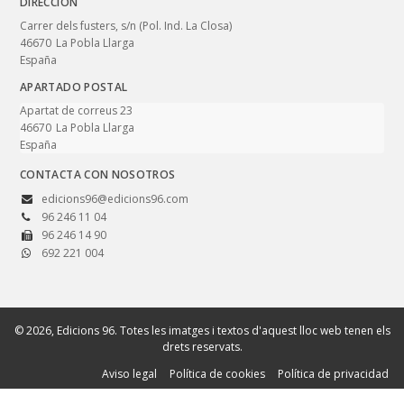
DIRECCIÓN
Carrer dels fusters, s/n (Pol. Ind. La Closa)
46670
La Pobla Llarga
España
APARTADO POSTAL
Apartat de correus 23
46670
La Pobla Llarga
España
CONTACTA CON NOSOTROS
edicions96@edicions96.com
96 246 11 04
96 246 14 90
692 221 004
© 2026, Edicions 96. Totes les imatges i textos d'aquest lloc web tenen els
drets reservats.
Aviso legal
Política de cookies
Política de privacidad