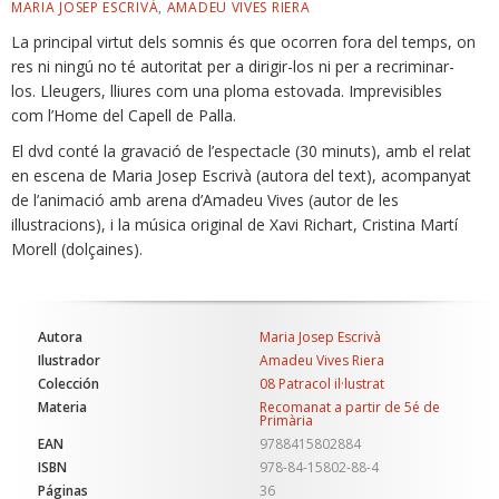
MARIA JOSEP ESCRIVÀ
,
AMADEU VIVES RIERA
La principal virtut dels somnis és que ocorren fora del temps, on
res ni ningú no té autoritat per a dirigir-los ni per a recriminar-
los. Lleugers, lliures com una ploma estovada. Imprevisibles
com l’Home del Capell de Palla.
El dvd conté la gravació de l’espectacle (30 minuts), amb el relat
en escena de Maria Josep Escrivà (autora del text), acompanyat
de l’animació amb arena d’Amadeu Vives (autor de les
illustracions), i la música original de Xavi Richart, Cristina Martí
Morell (dolçaines).
Autora
Maria Josep Escrivà
Ilustrador
Amadeu Vives Riera
Colección
08 Patracol il·lustrat
Materia
Recomanat a partir de 5é de
Primària
EAN
9788415802884
ISBN
978-84-15802-88-4
Páginas
36