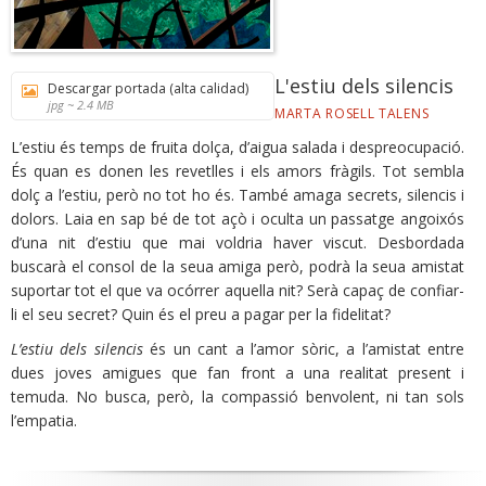
L'estiu dels silencis
Descargar portada (alta calidad)
jpg ~ 2.4 MB
MARTA ROSELL TALENS
L’estiu és temps de fruita dolça, d’aigua salada i despreocupació.
És quan es donen les revetlles i els amors fràgils. Tot sembla
dolç a l’estiu, però no tot ho és. També amaga secrets, silencis i
dolors. Laia en sap bé de tot açò i oculta un passatge angoixós
d’una nit d’estiu que mai voldria haver viscut. Desbordada
buscarà el consol de la seua amiga però, podrà la seua amistat
suportar tot el que va ocórrer aquella nit? Serà capaç de confiar-
li el seu secret? Quin és el preu a pagar per la fidelitat?
L’estiu dels silencis
és un cant a l’amor sòric, a l’amistat entre
dues joves amigues que fan front a una realitat present i
temuda. No busca, però, la compassió benvolent, ni tan sols
l’empatia.