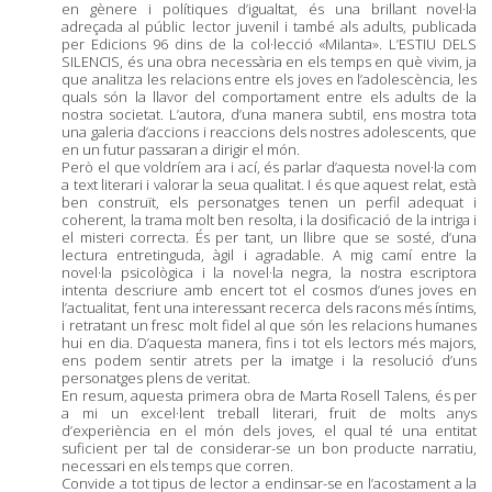
en gènere i polítiques d’igualtat, és una brillant novel·la
adreçada al públic lector juvenil i també als adults, publicada
per Edicions 96 dins de la col·lecció «Milanta». L’ESTIU DELS
SILENCIS, és una obra necessària en els temps en què vivim, ja
que analitza les relacions entre els joves en l’adolescència, les
quals són la llavor del comportament entre els adults de la
nostra societat. L’autora, d’una manera subtil, ens mostra tota
una galeria d’accions i reaccions dels nostres adolescents, que
en un futur passaran a dirigir el món.
Però el que voldríem ara i ací, és parlar d’aquesta novel·la com
a text literari i valorar la seua qualitat. I és que aquest relat, està
ben construït, els personatges tenen un perfil adequat i
coherent, la trama molt ben resolta, i la dosificació de la intriga i
el misteri correcta. És per tant, un llibre que se sosté, d’una
lectura entretinguda, àgil i agradable. A mig camí entre la
novel·la psicològica i la novel·la negra, la nostra escriptora
intenta descriure amb encert tot el cosmos d’unes joves en
l’actualitat, fent una interessant recerca dels racons més íntims,
i retratant un fresc molt fidel al que són les relacions humanes
hui en dia. D’aquesta manera, fins i tot els lectors més majors,
ens podem sentir atrets per la imatge i la resolució d’uns
personatges plens de veritat.
En resum, aquesta primera obra de Marta Rosell Talens, és per
a mi un excel·lent treball literari, fruit de molts anys
d’experiència en el món dels joves, el qual té una entitat
suficient per tal de considerar-se un bon producte narratiu,
necessari en els temps que corren.
Convide a tot tipus de lector a endinsar-se en l’acostament a la