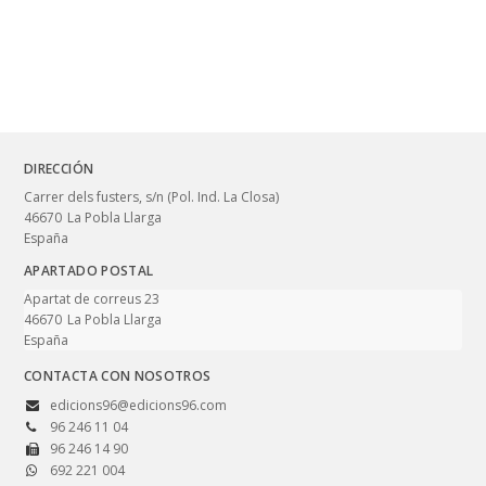
DIRECCIÓN
Carrer dels fusters, s/n (Pol. Ind. La Closa)
46670
La Pobla Llarga
España
APARTADO POSTAL
Apartat de correus 23
46670
La Pobla Llarga
España
CONTACTA CON NOSOTROS
edicions96@edicions96.com
96 246 11 04
96 246 14 90
692 221 004