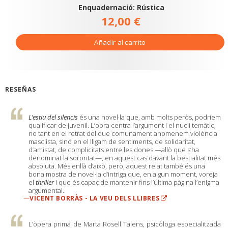
Enquadernació: Rústica
12,00 €
Añadir al carrito
RESEÑAS
L’estiu del silencis
és una novel·la que, amb molts peròs, podríem
qualificar de juvenil. L’obra centra l’argument i el nucli temàtic,
no tant en el retrat del que comunament anomenem violència
masclista, sinó en el lligam de sentiments, de solidaritat,
d’amistat, de complicitats entre les dones —allò que s’ha
denominat la sororitat—, en aquest cas davant la bestialitat més
absoluta. Més enllà d’això, però, aquest relat també és una
bona mostra de novel·la d’intriga que, en algun moment, voreja
el
thriller
i que és capaç de mantenir fins l’última pàgina l’enigma
argumental.
—
VICENT BORRÀS - LA VEU DELS LLIBRES
L’òpera prima de Marta Rosell Talens, psicòloga especialitzada