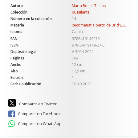
Autora
Marta Rosell Talens
Colección
06 Milanta
Número en la colección
14
Materia
Recomanat a partir de 3r d'ESO
Idioma
Català
EAN
9788419149275
ISBN
978-84-19149-27-5
Depósito legal
V-3054-2022
Páginas
164
Ancho
12 cm
Alto
17,5 cm
Edición
1
Fecha publicación
19-10-2022
Compartir en Twitter
Compartir en Facebook
Compartir en WhatsApp