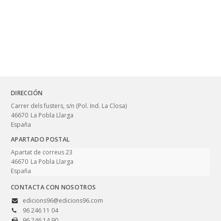
DIRECCIÓN
Carrer dels fusters, s/n (Pol. Ind. La Closa)
46670
La Pobla Llarga
España
APARTADO POSTAL
Apartat de correus 23
46670
La Pobla Llarga
España
CONTACTA CON NOSOTROS
edicions96@edicions96.com
96 246 11 04
96 246 14 90