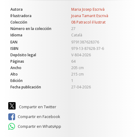
Autora
Maria Josep Escrivà
Il·lustradora
Joana Tamarit Escrivà
Colección
08 Patracol il·lustrat
Número en la colección
27
Idioma
Català
EAN
9791387628376
ISBN
979-13-87628-37-6
Depósito legal
V-804-2026
Páginas
64
Ancho
205 cm
Alto
215 cm
Edición
1
Fecha publicación
27-04-2026
Compartir en Twitter
Compartir en Facebook
Compartir en WhatsApp