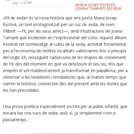
jpg ~ 1.6 MB
MARIA JOSEP ESCRIVÀ
,
JOANA TAMARIT ESCRIVÀ
«Fil de seda» és la nova història que ens porta Maria Josep
Escrivà, un text protagonitzat per un cuc de seda, de nom
Filibert —Fil, per als seus amics—, amb il·lustracions de Joana
Tamarit que incideixen en l'expressivitat del color. Aquest àlbum
il·lustrat ret homenatge al cultiu de la seda, activitat fonamental
per a l'economia de moltes localitats valencianes fins a principis
del segle XX, resseguint cadascuna de les etapes de creixement
de Fil: des del moment en què va descloure el seu ou, fins que
emprèn el vol maldestrament ja transformat en papallona, per a
observar a les teixidores i brodadores que, al mateix temps que
narren la història, connecten des del present amb les dones que
les han precedides.
Una prosa poètica especialment escrita per al públic infantil, que
encara hui cria cucs de seda, això sí, ja simplement com a
passatemps.