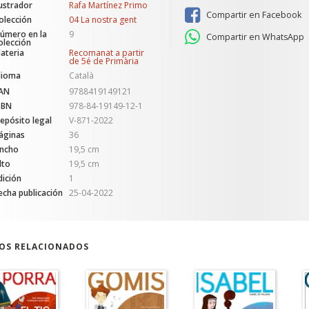
lustrador
Rafa Martínez Primo
Compartir en Facebook
olección
04 La nostra gent
úmero en la
9
Compartir en WhatsApp
olección
ateria
Recomanat a partir
de 5é de Primària
dioma
Català
AN
9788419149121
SBN
978-84-19149-12-1
epósito legal
V-871-2022
áginas
36
ncho
19,5 cm
lto
19,5 cm
dición
1
echa publicación
25-04-2022
ROS RELACIONADOS