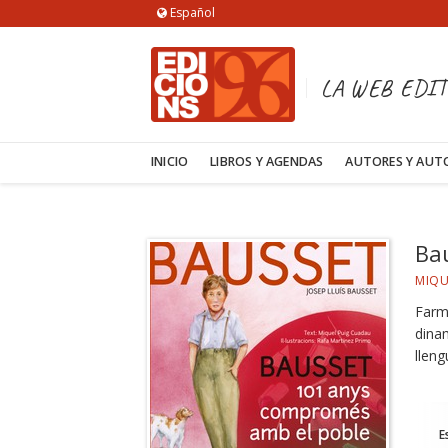
Español
LA WEB EDIT
INICIO
LIBROS Y AGENDAS
AUTORES Y AUT
Ba
MIQU
Farma
dinam
lleng
E