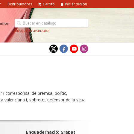
n
Distribuidores
Carrito
Iniciar sesión
somos
Búsqueda avanzada
r i corresponsal de premsa, polític,
ota valenciana i, sobretot defensor de la seua
Enquadernació: Grapat