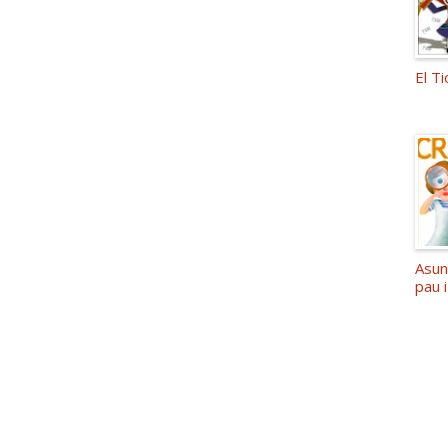
El Ti
Asun
pau i