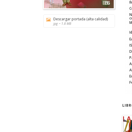
I
C
N
c
Descargar portada (alta calidad)
M
jpg ~ 1.8 MB
I
E
I
D
P
A
A
E
F
LIB