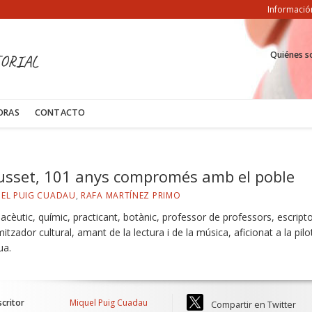
Informació
Quiénes 
ORIAL
ORAS
CONTACTO
usset, 101 anys compromés amb el poble
EL PUIG CUADAU
,
RAFA MARTÍNEZ PRIMO
cèutic, químic, practicant, botànic, professor de professors, escripto
itzador cultural, amant de la lectura i de la música, aficionat a la pil
ua.
scritor
Miquel Puig Cuadau
Compartir en Twitter