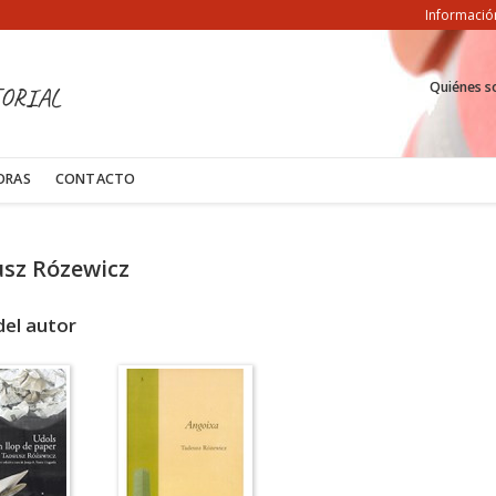
Informació
Quiénes 
ORIAL
ORAS
CONTACTO
sz Rózewicz
del autor