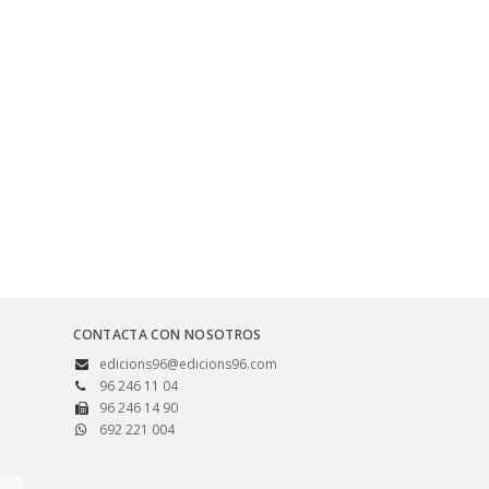
CONTACTA CON NOSOTROS
edicions96@edicions96.com
96 246 11 04
96 246 14 90
692 221 004