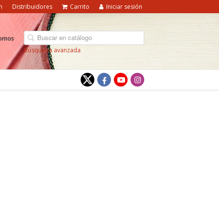
n
Distribuidores
Carrito
Iniciar sesión
somos
Búsqueda avanzada