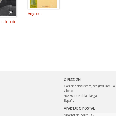
Angoixa
un llop de
DIRECCIÓN
Carrer dels fusters, s/n (Pol. Ind. La
Closa)
46670
La Pobla Llarga
España
APARTADO POSTAL
Apartat de correus 23