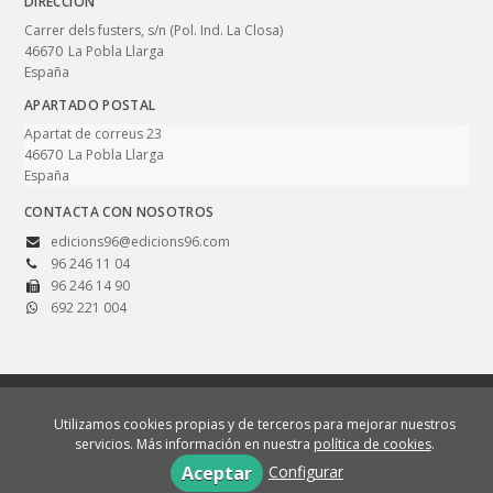
DIRECCIÓN
Carrer dels fusters, s/n (Pol. Ind. La Closa)
46670
La Pobla Llarga
España
APARTADO POSTAL
Apartat de correus 23
46670
La Pobla Llarga
España
CONTACTA CON NOSOTROS
edicions96@edicions96.com
96 246 11 04
96 246 14 90
692 221 004
© 2026, Edicions 96. Totes les imatges i textos d'aquest lloc web tenen els
drets reservats.
Utilizamos cookies propias y de terceros para mejorar nuestros
servicios. Más información en nuestra
política de cookies
.
Aviso legal
Política de cookies
Política de privacidad
Configurar
Aceptar