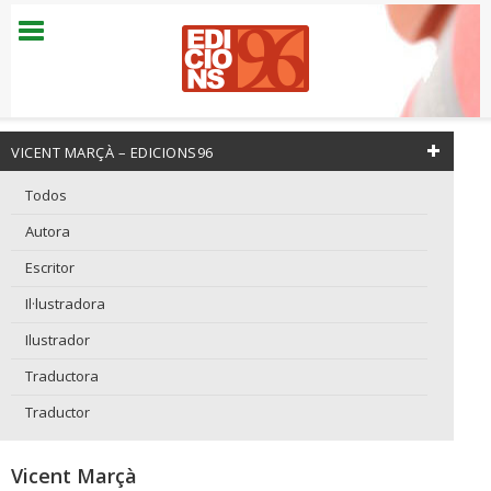
VICENT MARÇÀ – EDICIONS96
Todos
Autora
Escritor
Il·lustradora
Ilustrador
Traductora
Traductor
Vicent Marçà