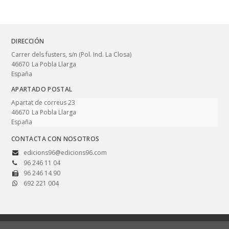
DIRECCIÓN
Carrer dels fusters, s/n (Pol. Ind. La Closa)
46670
La Pobla Llarga
España
APARTADO POSTAL
Apartat de correus 23
46670
La Pobla Llarga
España
CONTACTA CON NOSOTROS
edicions96@edicions96.com
96 246 11 04
96 246 14 90
692 221 004
© 2026, Edicions 96. Totes les imatges i textos d'aquest lloc web tenen els