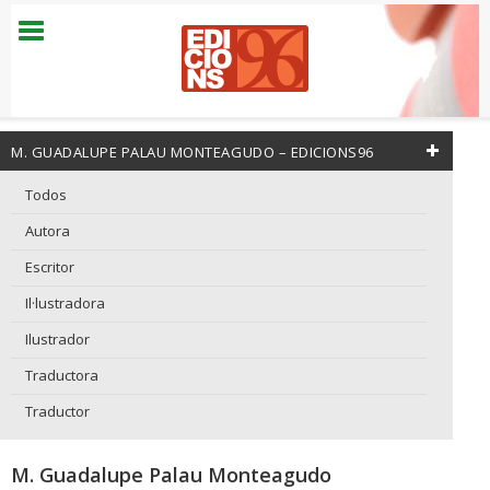
M. GUADALUPE PALAU MONTEAGUDO – EDICIONS96
Todos
Autora
Escritor
Il·lustradora
Ilustrador
Traductora
Traductor
M. Guadalupe Palau Monteagudo