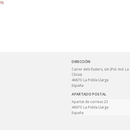
ns
DIRECCIÓN
Carrer dels fusters, s/n (Pol. Ind. La
Closa)
46670
La Pobla Llarga
España
APARTADO POSTAL
Apartat de correus 23
46670
La Pobla Llarga
España