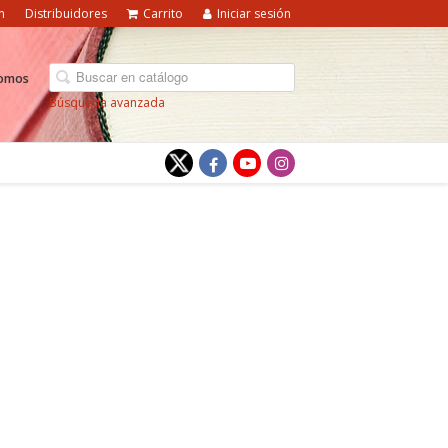
n
Distribuidores
Carrito
Iniciar sesión
somos
Búsqueda avanzada