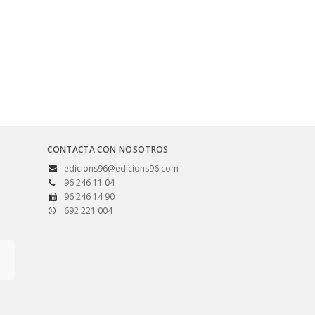
CONTACTA CON NOSOTROS
edicions96@edicions96.com
96 246 11 04
96 246 14 90
692 221 004