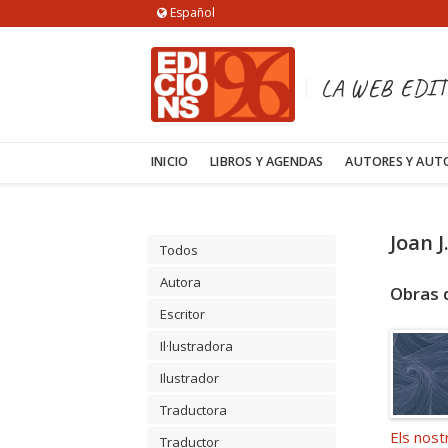
Español
LA WEB EDIT
INICIO
LIBROS Y AGENDAS
AUTORES Y AUT
Joan J
Todos
Autora
Obras 
Escritor
Il·lustradora
Ilustrador
Traductora
Els nost
Traductor