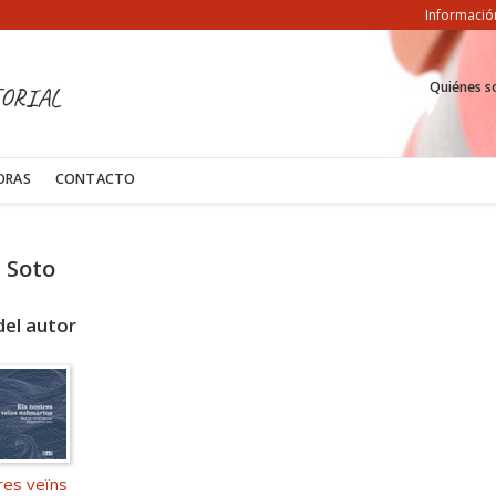
Informació
Quiénes 
ORIAL
ORAS
CONTACTO
. Soto
del autor
res veïns