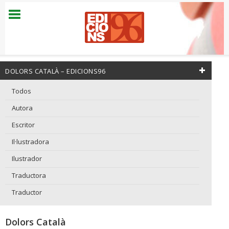
DOLORS CATALÀ – EDICIONS96
Todos
Autora
Escritor
Il·lustradora
Ilustrador
Traductora
Traductor
Dolors Català