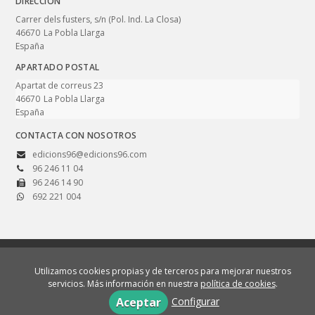
DIRECCIÓN
Carrer dels fusters, s/n (Pol. Ind. La Closa)
46670
La Pobla Llarga
España
APARTADO POSTAL
Apartat de correus 23
46670
La Pobla Llarga
España
CONTACTA CON NOSOTROS
edicions96@edicions96.com
96 246 11 04
96 246 14 90
692 221 004
© 2026, Edicions 96. Totes les imatges i textos d'aquest lloc web tenen els
drets reservats.
Utilizamos cookies propias y de terceros para mejorar nuestros
servicios. Más información en nuestra
política de cookies
.
Aviso legal
Política de cookies
Política de privacidad
Configurar
Aceptar