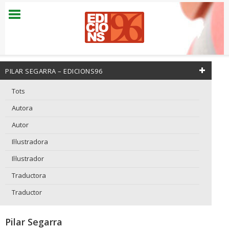
PILAR SEGARRA – EDICIONS96
Tots
Autora
Autor
Il·lustradora
Il·lustrador
Traductora
Traductor
Pilar Segarra