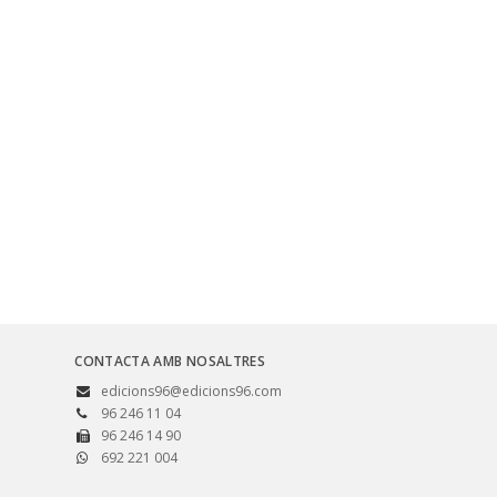
CONTACTA AMB NOSALTRES
edicions96@edicions96.com
96 246 11 04
96 246 14 90
692 221 004