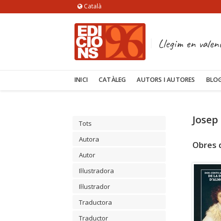
Català
Llegim en valen
INICI
CATÀLEG
AUTORS I AUTORES
BLO
Josep
Tots
Autora
Obres d
Autor
Il·lustradora
Il·lustrador
Traductora
Traductor