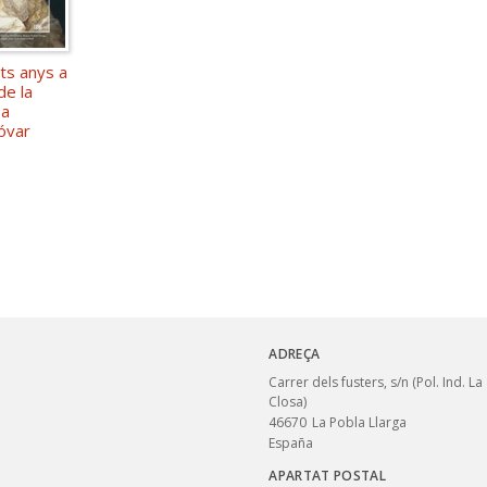
ts anys a
de la
sa
óvar
ADREÇA
Carrer dels fusters, s/n (Pol. Ind. La
Closa)
46670
La Pobla Llarga
España
APARTAT POSTAL