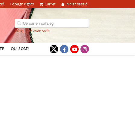
ció
Foreign rights
Carret
Iniciar sessió
Búsqueda avanzada
TE
QUI SOM?