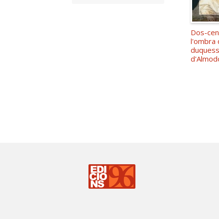
Dos-cen
l'ombra 
duques
d'Almod