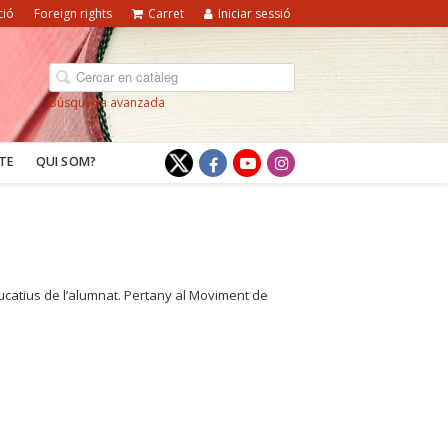
ció
Foreign rights
Carret
Iniciar sessió
Búsqueda avanzada
TE
QUI SOM?
catius de l’alumnat. Pertany al Moviment de