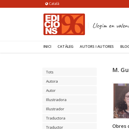
Català
Llegim en valen
INICI
CATÀLEG
AUTORS I AUTORES
BLO
M. Gu
Tots
Autora
Autor
Il·lustradora
Il·lustrador
Traductora
Obres d
Traductor