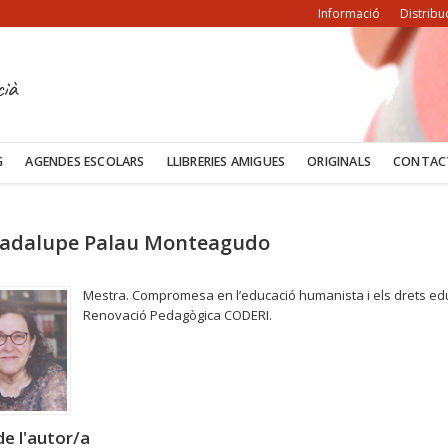
Informació
Distribu
cià
G
AGENDES ESCOLARS
LLIBRERIES AMIGUES
ORIGINALS
CONTAC
adalupe Palau Monteagudo
Mestra. Compromesa en l’educació humanista i els drets edu
Renovació Pedagògica CODERI.
e l'autor/a