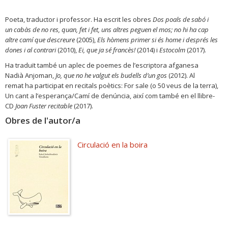
Poeta, traductor i professor. Ha escrit les obres
Dos poals de sabó i
un
cabàs de no res, quan, fet i fet, uns altres peguen el mos; no hi ha cap
altre
camí que descreure
(2005),
Els hòmens primer si és home i després les
dones
i al contrari
(2010),
Ei, que ja sé francès!
(2014) i
Estocolm
(2017).
Ha traduït també un aplec de poemes de l’escriptora afganesa
Nadià Anjoman,
Jo, que no he valgut els budells d’un gos
(2012). Al
remat ha participat en recitals poètics: For sale (o 50 veus de la terra),
Un cant a l’esperança/Camí de denúncia, així com també en el llibre-
CD
Joan Fuster recitable
(2017).
Obres de l'autor/a
Circulació en la boira