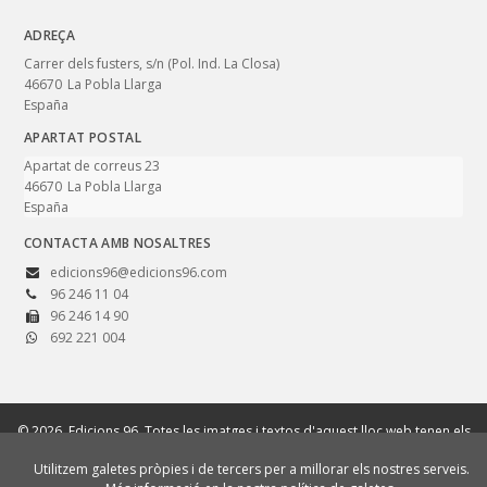
ADREÇA
Carrer dels fusters, s/n (Pol. Ind. La Closa)
46670
La Pobla Llarga
España
APARTAT POSTAL
Apartat de correus 23
46670
La Pobla Llarga
España
CONTACTA AMB NOSALTRES
edicions96@edicions96.com
96 246 11 04
96 246 14 90
692 221 004
© 2026, Edicions 96. Totes les imatges i textos d'aquest lloc web tenen els
drets reservats.
Utilitzem galetes pròpies i de tercers per a millorar els nostres serveis.
Avís legal
Política de cookies
Política de privadesa