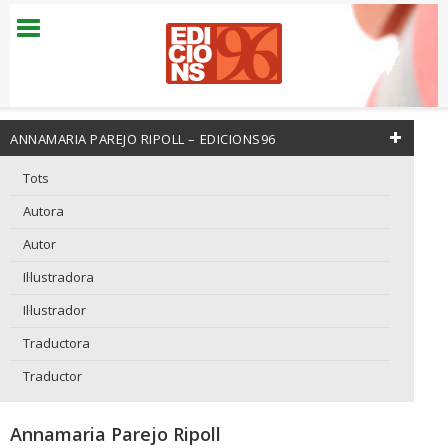
ANNAMARIA PAREJO RIPOLL – EDICIONS96
Tots
Autora
Autor
Il·lustradora
Il·lustrador
Traductora
Traductor
Annamaria Parejo Ripoll