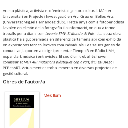
Artista plàstica, activista ecofeminista i gestora cultural. Màster
Universitari en Projecte i Investigació en Art i Grau en Belles Arts
(Universitat Miguel Hernández d’Elx). Tretze anys com a fotoperiodista
l’avalen en el món de la fotografia i la informació, on duu a terme
treballs per a diaris com
Levante-EMV
,
El Mundo
,
El País
… La seua obra
plàstica ha sigut premiada en diferents certàmens així com exhibida
en exposicions tant col·lectives com individuals. Les seues ganes de
comunicar, la porten a dirigir i presentar Tiempo B en Ràdio UMH,
espai d’art, música i entrevistes. El seu últim treball és haver
comissariat
MUT·ART mutacions plàstiques cap a l’art
, d’Olga Diego i
PEPesART. Actualment es troba immersa en diversos projectes de
gestió cultural.
Obres de l'autor/a
Més llum